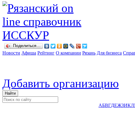
Поделиться…
Новости
Афиша
Рейтинг
О компании
Рязань
Для бизнеса
Спра
Добавить организацию
А
Б
В
Г
Д
Е
Ж
З
И
К
Л