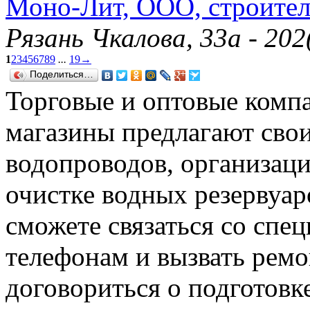
Моно-Лит, ООО, строите
Рязань Чкалова, 33а - 20
1
2
3
4
5
6
7
8
9
...
19
→
Поделиться…
Торговые и оптовые компа
магазины предлагают сво
водопроводов, организаци
очистке водных резервуар
сможете связаться со спе
телефонам и вызвать рем
договориться о подготов