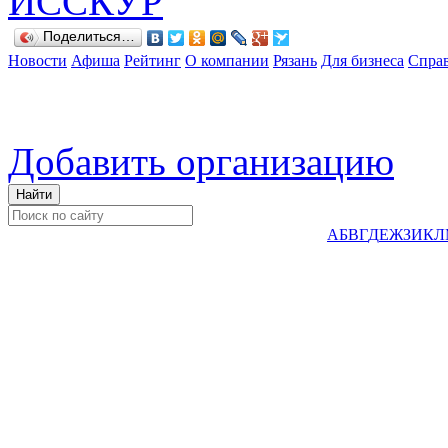
Поделиться…
Новости
Афиша
Рейтинг
О компании
Рязань
Для бизнеса
Спра
Добавить организацию
А
Б
В
Г
Д
Е
Ж
З
И
К
Л