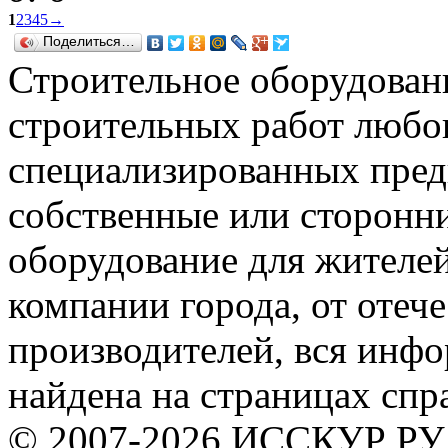
1
2
3
4
5
→
Поделиться…
Строительное оборудован
строительных работ любог
специализированных предп
собственные или сторонни
оборудование для жителе
компании города, от отеч
производителей, вся инф
найдена на страницах спр
© 2007-2026 ИССКУР РУ