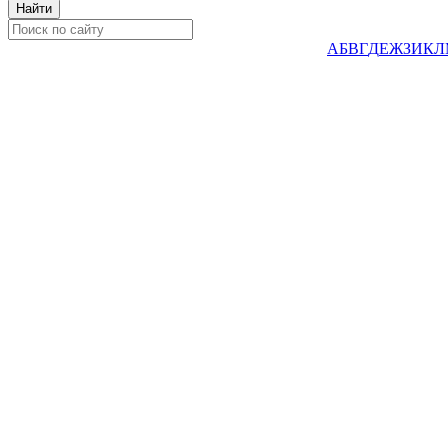
А
Б
В
Г
Д
Е
Ж
З
И
К
Л