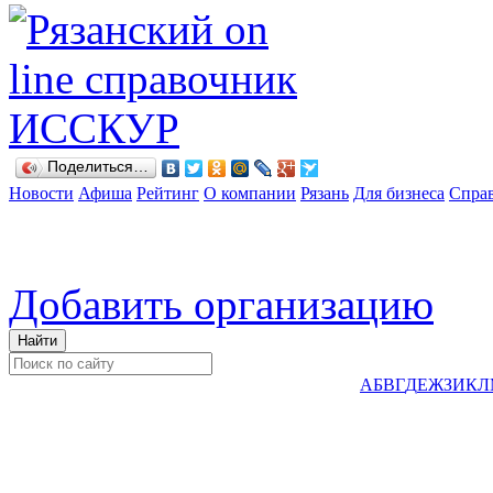
Поделиться…
Новости
Афиша
Рейтинг
О компании
Рязань
Для бизнеса
Спра
Добавить организацию
А
Б
В
Г
Д
Е
Ж
З
И
К
Л