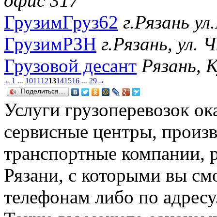
офис 317
ГрузимГруз62
г.Рязань ул
ГрузимРЗН
г.Рязань, ул. 
Грузовой десант
Рязань, 
←
1
...
10
11
12
13
14
15
16
...
29
→
Поделиться…
Услуги грузоперевозок ок
сервисные центры, произ
транспортные компании, 
Рязани, с которыми вы см
телефонам либо по адресу