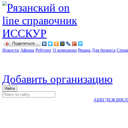
Поделиться…
Новости
Афиша
Рейтинг
О компании
Рязань
Для бизнеса
Спра
Добавить организацию
А
Б
В
Г
Д
Е
Ж
З
И
К
Л