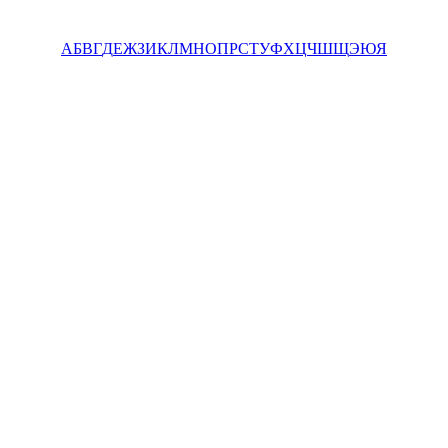
А
Б
В
Г
Д
Е
Ж
З
И
К
Л
М
Н
О
П
Р
С
Т
У
Ф
Х
Ц
Ч
Ш
Щ
Э
Ю
Я