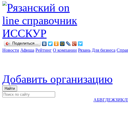
Поделиться…
Новости
Афиша
Рейтинг
О компании
Рязань
Для бизнеса
Спра
Добавить организацию
А
Б
В
Г
Д
Е
Ж
З
И
К
Л