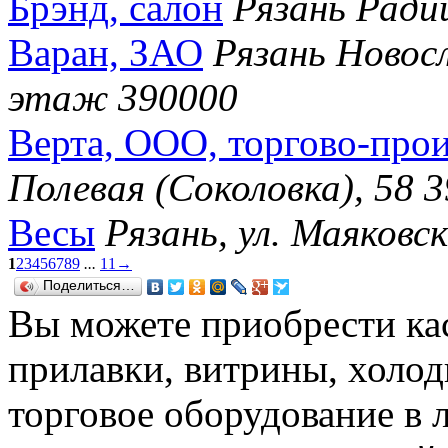
Брэнд, салон
Рязань Ради
Варан, ЗАО
Рязань Новосл
этаж 390000
Верта, ООО, торгово-про
Полевая (Соколовка), 58 
Весы
Рязань, ул. Маяковск
1
2
3
4
5
6
7
8
9
...
11
→
Поделиться…
Вы можете приобрести ка
прилавки, витрины, холод
торговое оборудование в 