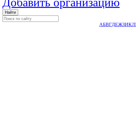
Добавить организацию
А
Б
В
Г
Д
Е
Ж
З
И
К
Л