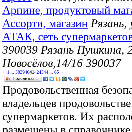
Арпине, продуктовый маг
Ассорти, магазин
Рязань, 
АТАК, сеть супермаркето
390039 Рязань Пушкина, 
Новосёлов,14/16 390037
←
1
...
38
39
40
41
42
43
44
...
65
→
Поделиться…
Продовольственная безопа
владельцев продовольств
супермаркетов. Их распо
размещены в справочнике,