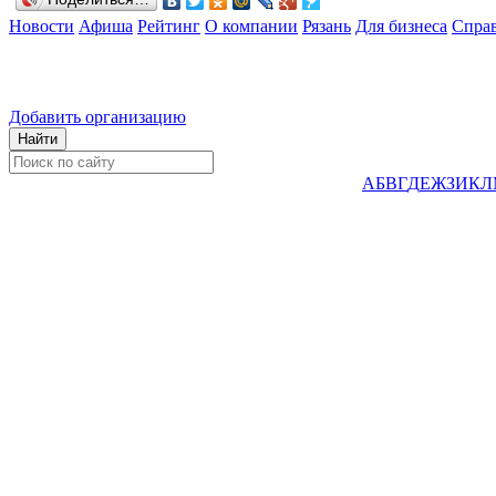
Новости
Афиша
Рейтинг
О компании
Рязань
Для бизнеса
Спра
Добавить организацию
А
Б
В
Г
Д
Е
Ж
З
И
К
Л