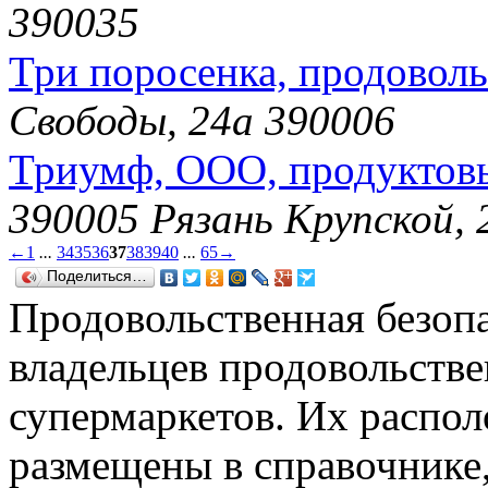
390035
Три поросенка, продовол
Свободы, 24а 390006
Триумф, ООО, продуктов
390005 Рязань Крупской, 
←
1
...
34
35
36
37
38
39
40
...
65
→
Поделиться…
Продовольственная безопа
владельцев продовольств
супермаркетов. Их распо
размещены в справочнике,