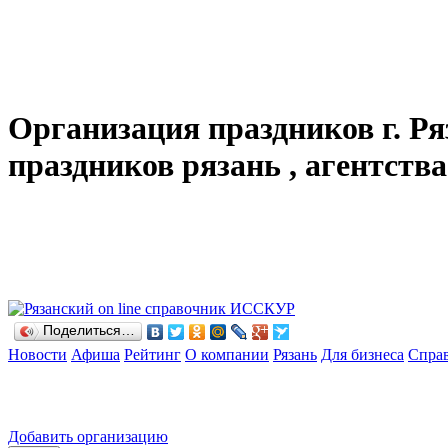
Организация праздников г. Ря
праздников рязань , агентств
Поделиться…
Новости
Афиша
Рейтинг
О компании
Рязань
Для бизнеса
Спра
Добавить организацию