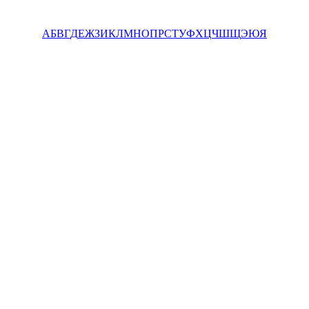
А
Б
В
Г
Д
Е
Ж
З
И
К
Л
М
Н
О
П
Р
С
Т
У
Ф
Х
Ц
Ч
Ш
Щ
Э
Ю
Я