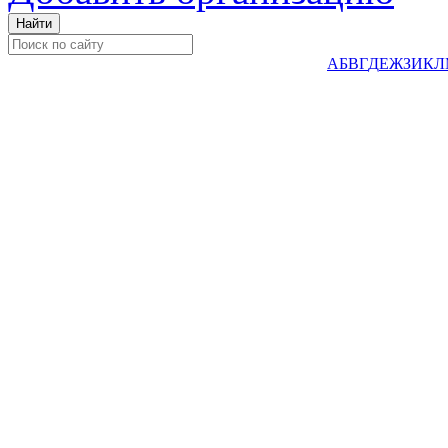
А
Б
В
Г
Д
Е
Ж
З
И
К
Л