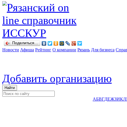
Поделиться…
Новости
Афиша
Рейтинг
О компании
Рязань
Для бизнеса
Спра
Добавить организацию
А
Б
В
Г
Д
Е
Ж
З
И
К
Л