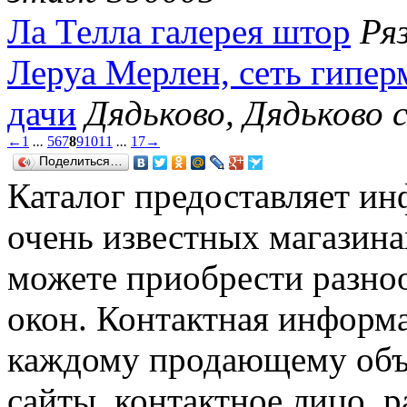
Ла Телла галерея штор
Ря
Леруа Мерлен, сеть гипер
дачи
Дядьково, Дядьково с
←
1
...
5
6
7
8
9
10
11
...
17
→
Поделиться…
Каталог предоставляет и
очень известных магазина
можете приобрести разно
окон. Контактная информ
каждому продающему объе
сайты, контактное лицо, 