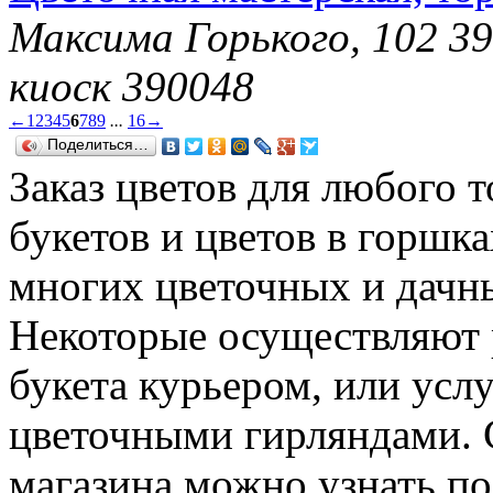
Максима Горького, 102 39
киоск 390048
←
1
2
3
4
5
6
7
8
9
...
16
→
Поделиться…
Заказ цветов для любого 
букетов и цветов в горшка
многих цветочных и дачны
Некоторые осуществляют 
букета курьером, или усл
цветочными гирляндами. 
магазина можно узнать по