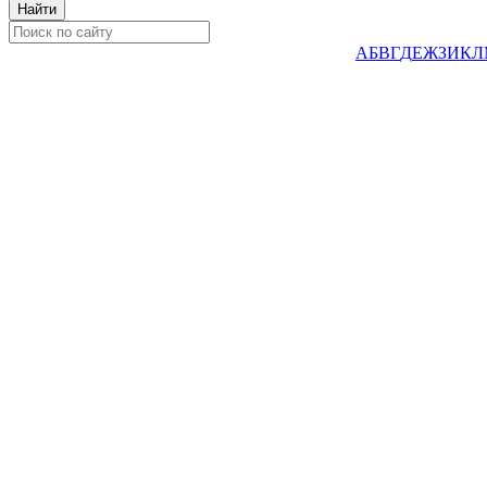
А
Б
В
Г
Д
Е
Ж
З
И
К
Л