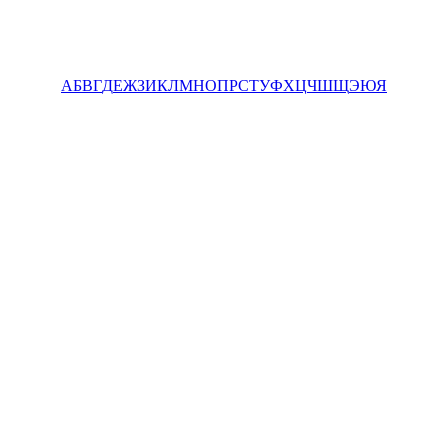
А
Б
В
Г
Д
Е
Ж
З
И
К
Л
М
Н
О
П
Р
С
Т
У
Ф
Х
Ц
Ч
Ш
Щ
Э
Ю
Я