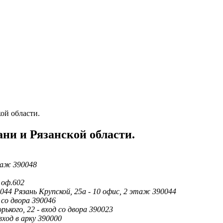
ой области.
ни и Рязанской области.
этаж 390048
1 оф.602
0044 Рязань Крупской, 25а - 10 офис, 2 этаж 390044
 со двора 390046
рького, 22 - вход со двора 390023
вход в арку 390000