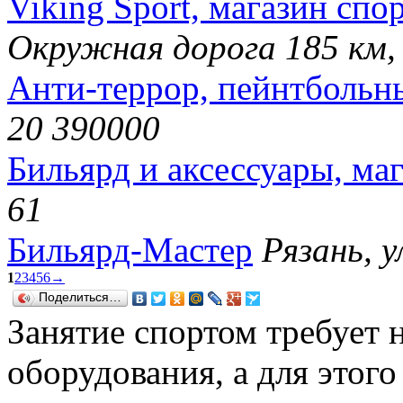
Viking Sport, магазин спо
Окружная дорога 185 км, 
Анти-террор, пейнтбольн
20 390000
Бильярд и аксессуары, ма
61
Бильярд-Мастер
Рязань, у
1
2
3
4
5
6
→
Поделиться…
Занятие спортом требует
оборудования, а для этог