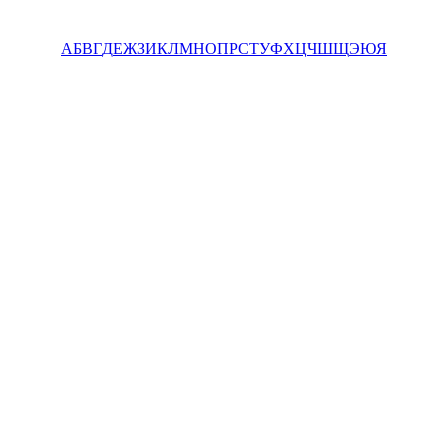
А
Б
В
Г
Д
Е
Ж
З
И
К
Л
М
Н
О
П
Р
С
Т
У
Ф
Х
Ц
Ч
Ш
Щ
Э
Ю
Я