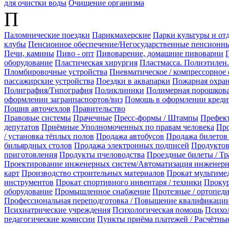
для очистки воды
Очищение организма
П
Паломнические поездки
Парикмахерские
Парки культуры и от
клубы
Пенсионное обеспечение/Негосударственные пенсионн
Печи, камины
Пиво - опт
Пивоварение, домашние пивоварни
оборудование
Пластическая хирургия
Пластмасса. Полиэтилен
Пломбировочные устройства
Пневматическое / компрессорное
пассажирские устройства
Поездки в аквапарки
Пожарная охран
Полиграфия/Типография
Поликлиники
Полимерная порошкова
оформлении загранпаспортов/виз
Помощь в оформлении креди
Пошив авточехлов
Правительство
Правовые системы
Прачечные
Пресс-формы / Штампы
Префек
депутатов
Приёмные Уполномоченных по правам человека
Про
/ установка тёплых полов
Продажа автобусов
Продажа билетов 
бильярдных столов
Продажа электронных подписей
Продуктов
приготовления
Продукты пчеловодства
Проездные билеты / Т
Проектирование инженерных систем/Автоматизация инженерн
карт
Производство строительных материалов
Прокат мультиме
инструментов
Прокат спортивного инвентаря / техники
Прокур
оборудование
Промышленное снабжение
Протезные / ортопед
Профессиональная переподготовка / Повышение квалификаци
Психиатрические учреждения
Психологическая помощь
Психол
педагогические комиссии
Пункты приёма платежей / Расчётны