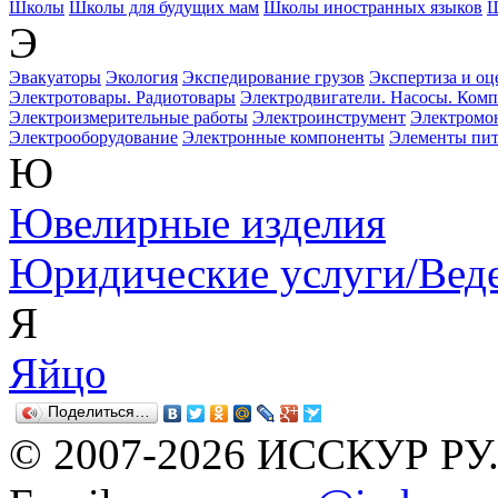
Школы
Школы для будущих мам
Школы иностранных языков
Ш
Э
Эвакуаторы
Экология
Экспедирование грузов
Экспертиза и оц
Электротовары. Радиотовары
Электродвигатели. Насосы. Ком
Электроизмерительные работы
Электроинструмент
Электромо
Электрооборудование
Электронные компоненты
Элементы пи
Ю
Ювелирные изделия
Юридические услуги/Веде
Я
Яйцо
Поделиться…
© 2007-2026 ИССКУР РУ