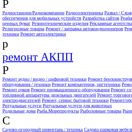
Р
Радиостанции/Радиокомпании
Радиоэлектроника
Развал / Схо
обеспечения для мобильных устройств
Разработка сайтов
Реаб
ценных бумаг
Резинотехнические изделия
Рекламные агентств
Религиозные товары
Ремонт / заправка автокондиционеров
Рем
техники
Ремонт автоэлектрики
р
ремонт АКПП
Р
Ремонт аудио / видео / цифровой техники
Ремонт бензоинструм
оборудования / техники
Ремонт компьютеров, оргтехники
Ремо
Ремонт очков
Ремонт промышленного оборудования
Ремонт со
топливной аппаратуры дизельных двигателей
Ремонт торговог
электродвигателей
Ремонт, сервис бытовой техники
Ремонт/об
Ритуальные услуги
Ритуальные услуги для животных
Родильные дома
Рыба.Морепродукты
Рыболовные товары
Рын
С
Садово-огородный инвентарь / техника
Садово-парковая мебел