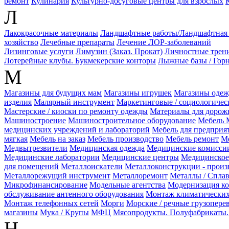
ремонт
Кулинария
Культурно-досуговые центры для взрослых
Л
Лакокрасочные материалы
Ландшафтные работы/Ландшафтная 
хозяйство
Лечебные препараты
Лечение ЛОР-заболеваний
Лизинговые услуги
Лимузин (Заказ. Прокат)
Личностные трени
Лотерейные клубы. Букмекерские конторы
Лыжные базы / Гор
М
Магазины для будущих мам
Магазины игрушек
Магазины оде
изделия
Малярный инструмент
Маркетинговые / социологичес
Мастерские / киоски по ремонту одежды
Материалы для дорожн
Машиностроение
Машиностроительное оборудование
Мебель
медицинских учреждений и лабораторий
Мебель для предприя
мягкая
Мебель на заказ
Мебель производство
Мебель ремонт
Ме
Медвытрезвители
Медицинская одежда
Медицинские комисси
Медицинские лаборатории
Медицинские центры
Медицинское
для помещений
Металлоискатели
Металлоконструкции - произ
Металлорежущий инструмент
Металлоремонт
Металлы / Спла
Микрофинансирование
Модельные агентства
Модернизация к
обслуживание антенного оборудования
Монтаж климатических
Монтаж телефонных сетей
Морги
Морские / речные грузопере
магазины
Мука / Крупы
МФЦ
Мясопродукты. Полуфабрикаты.
Н