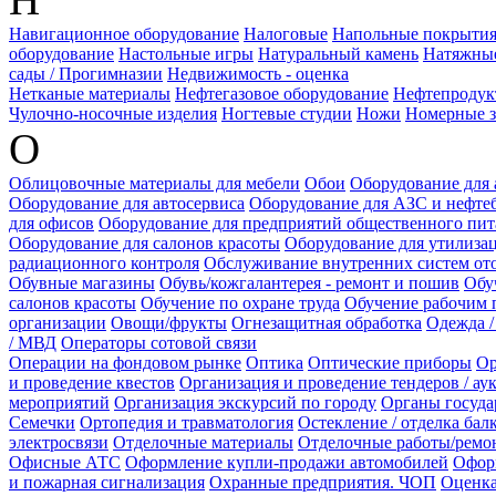
Навигационное оборудование
Налоговые
Напольные покрытия
оборудование
Настольные игры
Натуральный камень
Натяжные
сады / Прогимназии
Недвижимость - оценка
Нетканые материалы
Нефтегазовое оборудование
Нефтепродук
Чулочно-носочные изделия
Ногтевые студии
Ножи
Номерные з
О
Облицовочные материалы для мебели
Обои
Оборудование для
Оборудование для автосервиса
Оборудование для АЗС и нефте
для офисов
Оборудование для предприятий общественного пит
Оборудование для салонов красоты
Оборудование для утилиза
радиационного контроля
Обслуживание внутренних систем ото
Обувные магазины
Обувь/кожгалантерея - ремонт и пошив
Обу
салонов красоты
Обучение по охране труда
Обучение рабочим 
организации
Овощи/фрукты
Огнезащитная обработка
Одежда /
/ МВД
Операторы сотовой связи
Операции на фондовом рынке
Оптика
Оптические приборы
Ор
и проведение квестов
Организация и проведение тендеров / ау
мероприятий
Организация экскурсий по городу
Органы госуда
Семечки
Ортопедия и травматология
Остекление / отделка бал
электросвязи
Отделочные материалы
Отделочные работы/ремо
Офисные АТС
Оформление купли-продажи автомобилей
Офор
и пожарная сигнализация
Охранные предприятия. ЧОП
Оценка