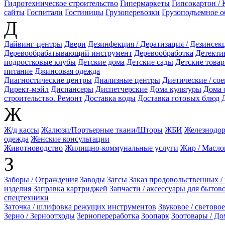
Гидротехническое строительство
Гипермаркеты
Гипсокартон /
сайты
Госпитали
Гостиницы
Грузоперевозки
Грузоподъемное о
Д
Дайвинг-центры
Двери
Дезинфекция / Дератизация / Дезинсек
Деревообрабатывающий инструмент
Деревообработка
Детекти
подростковые клубы
Детские дома
Детские сады
Детские това
питание
Джинсовая одежда
Диагностические центры
Диализные центры
Диетические / со
Директ-мэйл
Диспансеры
Диспетчерские
Дома культуры
Дома 
строительство. Ремонт
Доставка воды
Доставка готовых блюд
Ж
Ж/д кассы
Жалюзи/Портьерные ткани/Шторы
ЖБИ
Железнодор
одежда
Женские консультации
Животноводство
Жилищно-коммунальные услуги
Жир / Масл
З
Заборы / Ограждения
Заводы
Загсы
Заказ продовольственных /
изделия
Заправка картриджей
Запчасти / аксессуары для бытов
спецтехники
Заточка / шлифовка режущих инструментов
Звуковое / светово
Зерно / Зерноотходы
Зернопереработка
Зоопарк
Зоотовары / Д