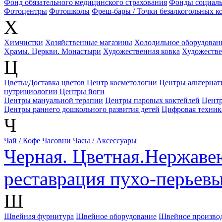
Фонд обязательного медицинского страхования
Фонды социаль
Фотоцентры
Фотошколы
Фреш-бары / Точки безалкогольных ко
Х
Химчистки
Хозяйственные магазины
Холодильное оборудован
Храмы. Церкви. Монастыри
Художественная ковка
Художестве
Ц
Цветы/Доставка цветов
Центр косметологии
Центры альтерна
нутрициологии
Центры йоги
Центры мануальной терапии
Центры паровых коктейлей
Центр
Центры раннего дошкольного развития детей
Цифровая техник
Ч
Чай / Кофе
Часовни
Часы / Аксессуары
Черная. Цветная.Нержаве
реставрация пухо-перьев
Ш
Швейная фурнитура
Швейное оборудование
Швейное произво