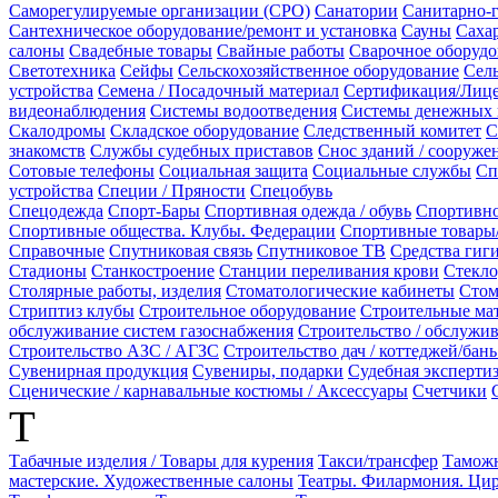
Саморегулируемые организации (СРО)
Санатории
Санитарно-
Сантехническое оборудование/ремонт и установка
Сауны
Сахар
салоны
Свадебные товары
Свайные работы
Сварочное оборудо
Светотехника
Сейфы
Сельскохозяйственное оборудование
Сел
устройства
Семена / Посадочный материал
Сертификация/Лиц
видеонаблюдения
Системы водоотведения
Системы денежных 
Скалодромы
Складское оборудование
Следственный комитет
С
знакомств
Службы судебных приставов
Снос зданий / сооруже
Сотовые телефоны
Социальная защита
Социальные службы
Сп
устройства
Специи / Пряности
Спецобувь
Спецодежда
Спорт-Бары
Спортивная одежда / обувь
Спортивно
Спортивные общества. Клубы. Федерации
Спортивные товары
Справочные
Спутниковая связь
Спутниковое ТВ
Средства гиг
Стадионы
Станкостроение
Станции переливания крови
Стекло
Столярные работы, изделия
Стоматологические кабинеты
Стом
Стриптиз клубы
Строительное оборудование
Строительные ма
обслуживание систем газоснабжения
Строительство / обслужив
Строительство АЗС / АГЗС
Строительство дач / коттеджей/бань 
Сувенирная продукция
Сувениры, подарки
Судебная эксперти
Сценические / карнавальные костюмы / Аксессуары
Счетчики
Т
Табачные изделия / Товары для курения
Такси/трансфер
Тамож
мастерские. Художественные салоны
Театры. Филармония. Ци