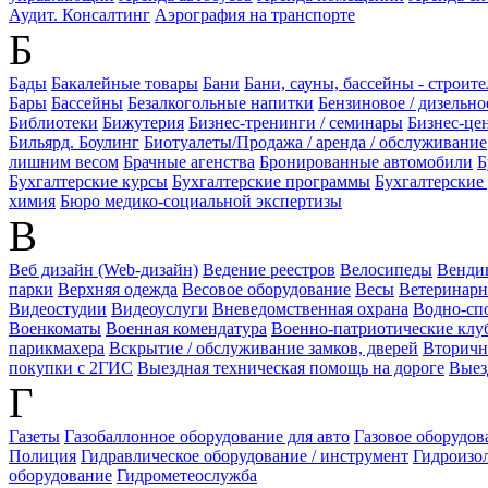
Аудит. Консалтинг
Аэрография на транспорте
Б
Бады
Бакалейные товары
Бани
Бани, сауны, бассейны - строите
Бары
Бассейны
Безалкогольные напитки
Бензиновое / дизельно
Библиотеки
Бижутерия
Бизнес-тренинги / семинары
Бизнес-це
Бильярд. Боулинг
Биотуалеты/Продажа / аренда / обслуживание
лишним весом
Брачные агенства
Бронированные автомобили
Б
Бухгалтерские курсы
Бухгалтерские программы
Бухгалтерские
химия
Бюро медико-социальной экспертизы
В
Веб дизайн (Web-дизайн)
Ведение реестров
Велосипеды
Венди
парки
Верхняя одежда
Весовое оборудование
Весы
Ветеринарн
Видеостудии
Видеоуслуги
Вневедомственная охрана
Водно-спо
Военкоматы
Военная комендатура
Военно-патриотические клу
парикмахера
Вскрытие / обслуживание замков, дверей
Вторичн
покупки с 2ГИС
Выездная техническая помощь на дороге
Выез
Г
Газеты
Газобаллонное оборудование для авто
Газовое оборудов
Полиция
Гидравлическое оборудование / инструмент
Гидроизо
оборудование
Гидрометеослужба