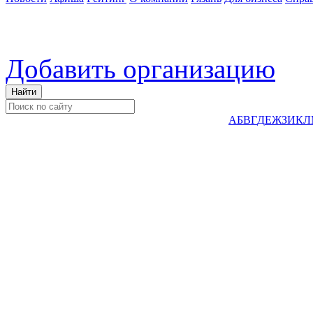
Добавить организацию
А
Б
В
Г
Д
Е
Ж
З
И
К
Л