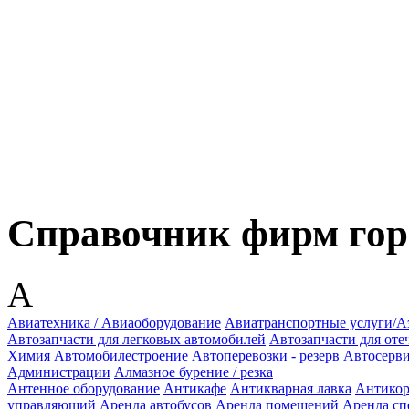
Справочник фирм гор
А
Авиатехника / Авиаоборудование
Авиатранспортные услуги/А
Автозапчасти для легковых автомобилей
Автозапчасти для от
Химия
Автомобилестроение
Автоперевозки - резерв
Автосерв
Администрации
Алмазное бурение / резка
Антенное оборудование
Антикафе
Антикварная лавка
Антикор
управляющий
Аренда автобусов
Аренда помещений
Аренда сп