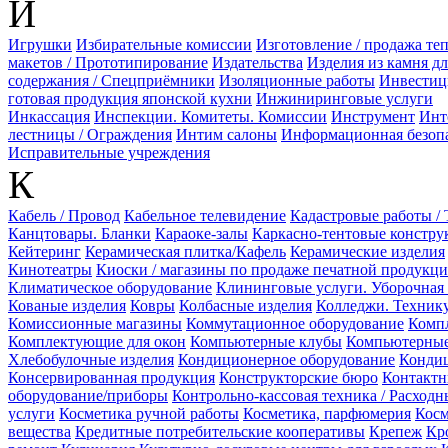
И
Игрушки
Избирательные комиссии
Изготовление / продажа те
макетов / Прототипирование
Издательства
Изделия из камня д
содержания / Спецприёмники
Изоляционные работы
Инвестиц
готовая продукция японской кухни
Инжиниринговые услуги
Инкассация
Инспекции. Комитеты. Комиссии
Инструмент
Инт
лестницы / Ограждения
Интим салоны
Информационная безоп
Исправительные учреждения
К
Кабель / Провод
Кабельное телевидение
Кадастровые работы / 
Канцтовары. Бланки
Караоке-залы
Каркасно-тентовые констру
Кейтеринг
Керамическая плитка/Кафель
Керамические изделия
Кинотеатры
Киоски / магазины по продаже печатной продукц
Климатическое оборудование
Клининговые услуги. Уборочная
Кованые изделия
Ковры
Колбасные изделия
Колледжи. Техник
Комиссионные магазины
Коммутационное оборудование
Комп
Комплектующие для окон
Компьютерные клубы
Компьютерные
Хлебобулочные изделия
Кондиционерное оборудование
Кондиц
Консервированная продукция
Конструкторские бюро
Контактн
оборудование/приборы
Контрольно-кассовая техника / Расход
услуги
Косметика ручной работы
Косметика, парфюмерия
Косм
вещества
Кредитные потребительские кооперативы
Крепеж
Кр