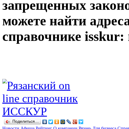
запрещенных законо
можете найти адреса
справочнике isskur: n
Поделиться…
Новости
Афиша
Рейтинг
О компании
Рязань
Для бизнеса
Спра