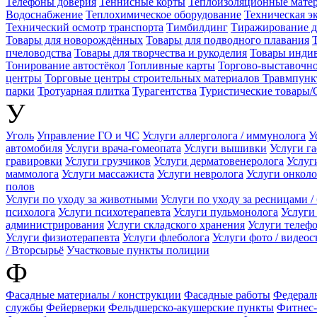
Телефоны доверия
Теннисные корты
Теплоизоляционные мате
Водоснабжение
Теплохимическое оборудование
Техническая э
Технический осмотр транспорта
Тимбилдинг
Тиражирование д
Товары для новорождённых
Товары для подводного плавания
пчеловодства
Товары для творчества и рукоделия
Товары индив
Тонирование автостёкол
Топливные карты
Торгово-выставочно
центры
Торговые центры строительных материалов
Травмпунк
парки
Тротуарная плитка
Турагентства
Туристические товары/
У
Уголь
Управление ГО и ЧС
Услуги аллерголога / иммунолога
У
автомобиля
Услуги врача-гомеопата
Услуги вышивки
Услуги г
гравировки
Услуги грузчиков
Услуги дерматовенеролога
Услуг
маммолога
Услуги массажиста
Услуги невролога
Услуги онколо
полов
Услуги по уходу за животными
Услуги по уходу за ресницами /
психолога
Услуги психотерапевта
Услуги пульмонолога
Услуги
администрирования
Услуги складского хранения
Услуги телеф
Услуги физиотерапевта
Услуги флеболога
Услуги фото / видеос
/ Вторсырьё
Участковые пункты полиции
Ф
Фасадные материалы / конструкции
Фасадные работы
Федераль
службы
Фейерверки
Фельдшерско-акушерские пункты
Фитнес